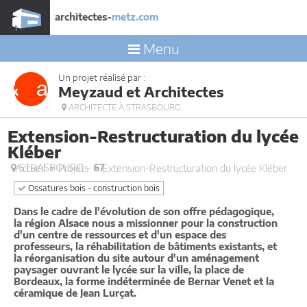
architectes-
metz.com
Menu
Un projet réalisé par :
Meyzaud et Architectes
ARCHITECTE À STRASBOURG
Extension-Restructuration du lycée
Kléber
STRASBOURG -
67
Accueil
Projets
Extension-Restructuration du lycée Kléber
Ossatures bois - construction bois
Dans le cadre de l'évolution de son offre pédagogique,
la région Alsace nous a missionner pour la construction
d'un centre de ressources et d'un espace des
professeurs, la réhabilitation de bâtiments existants, et
la réorganisation du site autour d'un aménagement
paysager ouvrant le lycée sur la ville, la place de
Bordeaux, la forme indéterminée de Bernar Venet et la
céramique de Jean Lurçat.