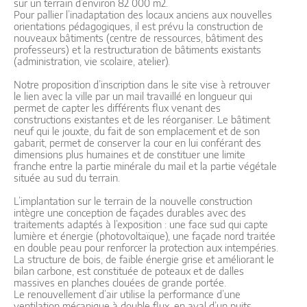
sur un terrain d’environ 82 000 m2.
Pour pallier l’inadaptation des locaux anciens aux nouvelles
orientations pédagogiques, il est prévu la construction de
nouveaux bâtiments (centre de ressources, bâtiment des
professeurs) et la restructuration de bâtiments existants
(administration, vie scolaire, atelier).
Notre proposition d’inscription dans le site vise à retrouver
le lien avec la ville par un mail travaillé en longueur qui
permet de capter les différents flux venant des
constructions existantes et de les réorganiser. Le bâtiment
neuf qui le jouxte, du fait de son emplacement et de son
gabarit, permet de conserver la cour en lui conférant des
dimensions plus humaines et de constituer une limite
franche entre la partie minérale du mail et la partie végétale
située au sud du terrain.
L’implantation sur le terrain de la nouvelle construction
intègre une conception de façades durables avec des
traitements adaptés à l’exposition : une face sud qui capte
lumière et énergie (photovoltaïque), une façade nord traitée
en double peau pour renforcer la protection aux intempéries.
La structure de bois, de faible énergie grise et améliorant le
bilan carbone, est constituée de poteaux et de dalles
massives en planches clouées de grande portée.
Le renouvellement d’air utilise la performance d’une
ventilation mécanique à double flux, en aval d’un puits