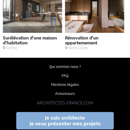
Surélévation d'une maison
Rénovation d'un
V
d'habitation
appartemement
Sarthe
Saint-Dizier
Qui sommes nous ?
FAQ
Mentions légales
Annonceurs
ARCHITECTES-FRANCE.COM
Je suis architecte
je veux présenter mes projets