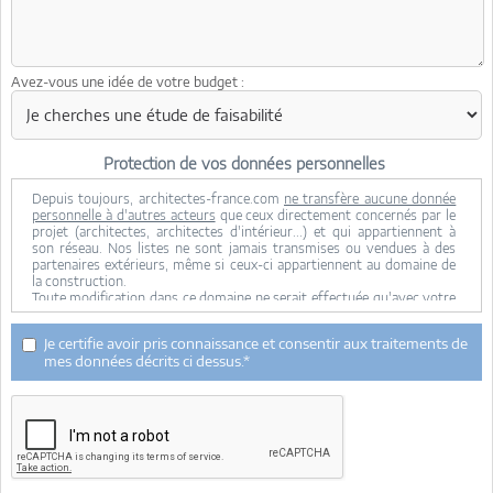
Avez-vous une idée de votre budget :
Protection de vos données personnelles
Depuis toujours, architectes-france.com
ne transfère aucune donnée
personnelle à d'autres acteurs
que ceux directement concernés par le
projet (architectes, architectes d'intérieur...) et qui appartiennent à
son réseau. Nos listes ne sont jamais transmises ou vendues à des
partenaires extérieurs, même si ceux-ci appartiennent au domaine de
la construction.
Toute modification dans ce domaine ne serait effectuée qu'avec votre
consentement.
Je consens à ce que mes données personnelles soient collectées pour
Je certifie avoir pris connaissance et consentir aux traitements de
permettre à architectes-france de transférer votre projet aux
mes données décrits ci dessus.*
architectes. Seul Architectes-france, ses équipes internes et la
maitrise d'oeuvre concernée par le projet y ont accès. Aucune
transmission de données à des tiers à l'exclusion de ceux décrits ci
dessus n'est réalisée.
Mes données téléphoniques seront uniquement utilisées par
Architectes-france.com et les architectes de notre réseau dans le
cadre de la qualification et du suivi de mon projet.