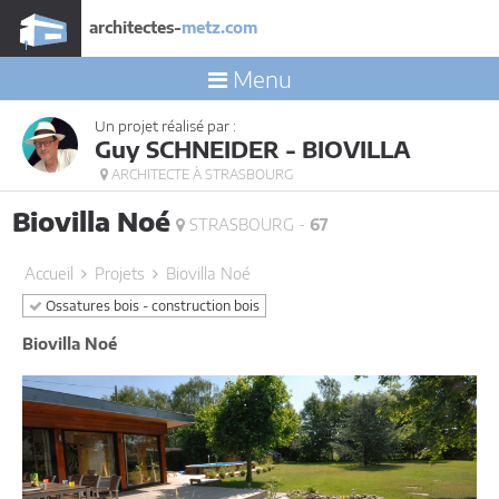
architectes-
metz.com
Menu
Un projet réalisé par :
Guy SCHNEIDER - BIOVILLA
ARCHITECTE À STRASBOURG
Biovilla Noé
STRASBOURG -
67
Accueil
Projets
Biovilla Noé
Ossatures bois - construction bois
Biovilla Noé