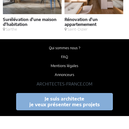
Surélévation d'une maison
Rénovation d'un
V
d'habitation
appartemement
Sarthe
Saint-Dizier
Qui sommes nous ?
FAQ
Mentions légales
Annonceurs
ARCHITECTES-FRANCE.COM
Je suis architecte
je veux présenter mes projets